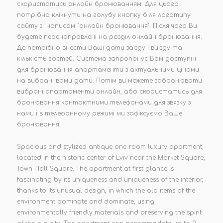
скористатись онлайн бронюванням. Для цього
потрібно клікнути на голубу кнопку біля логотипу
сайту з написом “онлайн бронювання”. Після чого Ви
будете перенаправлені на розділ онлайн бронювання.
Де потрібно внести Ваші дати заїзду і виїзду та
кількість гостей. Система запропонує Вам доступні
для бронювання апартаменти з актуальними цінами
на вибрані вами дати. Потім ви можете забронювати
вибрані апартаменти онлайн, або скористатись для
бронювання контактними телефонами для звязку з
нами і в телефонному режимі ми зафіксуємо Ваше
бронювання.
Spacious and stylized antique one-room luxury apartment,
located in the historic center of Lviv near the Market Square,
Town Hall Square. The apartment at first glance is
fascinating by its uniqueness and uniqueness of the interior,
thanks to its unusual design, in which the old items of the
environment dominate and dominate, using
environmentally friendly materials and preserving the spirit