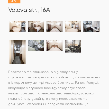
RENT
Valova str., 16А
Простора та стилізована під старовину
однокімнатна квартира класу Люкс, що розташована
в історичному центрі Львова біля площі Ринок, Ратуші.
Квартира з першого погляду зачаровує своєю
неповторністю та унікальністю інтер’єра, завдяки
незвичайному дизайну, в якому переважають та
домінують старовинні предмети обстановки, з