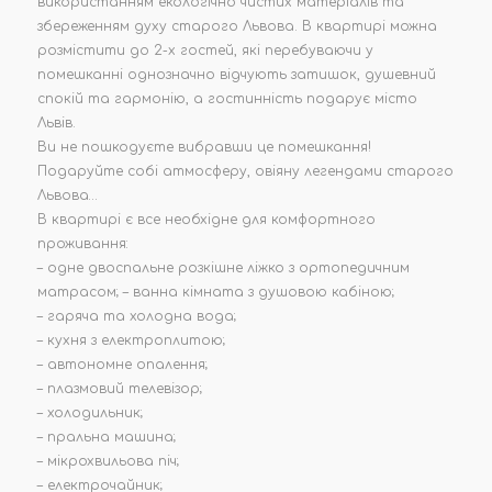
використанням екологічно чистих матеріалів та
збереженням духу старого Львова. В квартирі можна
розмістити до 2-х гостей, які перебуваючи у
помешканні однозначно відчують затишок, душевний
спокій та гармонію, а гостинність подарує місто
Львів.
Ви не пошкодуєте вибравши це помешкання!
Подаруйте собі атмосферу, овіяну легендами старого
Львова…
В квартирі є все необхідне для комфортного
проживання:
– одне двоспальне розкішне ліжко з ортопедичним
матрасом; – ванна кімната з душовою кабіною;
– гаряча та холодна вода;
– кухня з електроплитою;
– автономне опалення;
– плазмовий телевізор;
– холодильник;
– пральна машина;
– мікрохвильова піч;
– електрочайник;