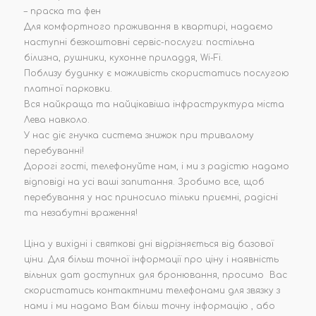
– праска та фен
Для комфортного проживання в квартирі, надаємо
наступні безкоштовні сервіс-послуги: постільна
білизна, рушники, кухонне приладдя, Wi-Fi.
Поблизу будинку є можливість скористатись послугою
платної парковки.
Вся найкраща та найцікавіша інфраструктура міста
Лева навколо.
У нас діє гнучка система знижок при тривалому
перебуванні!
Дорогі гості, телефонуйте нам, і ми з радістю надамо
відповіді на усі ваші запитання. Зробимо все, щоб
перебування у нас приносило тільки приємні, радісні
та незабутні враження!
Ціна у вихідні і святкові дні відрізняється від базової
ціни. Для більш точної інформації про ціну і наявність
вільних дат доступних для бронювання, просимо Вас
скористатись контактними телефонами для звязку з
нами і ми надамо Вам більш точну інформацію , або