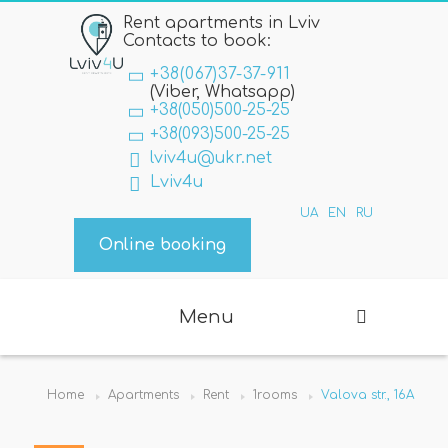
Rent apartments in Lviv
Contacts to book:
+38(067)37-37-911
(Viber, Whatsapp)
+38(050)500-25-25
+38(093)500-25-25
lviv4u@ukr.net
Lviv4u
UA
EN
RU
Online booking
Menu
Home
Apartments
Rent
1rooms
Valova str., 16А