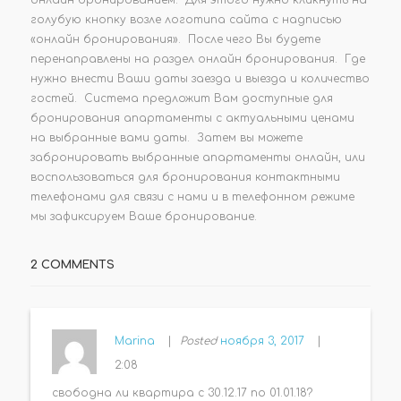
онлайн бронированием. Для этого нужно кликнуть на
голубую кнопку возле логотипа сайта с надписью
«онлайн бронирования». После чего Вы будете
перенаправлены на раздел онлайн бронирования. Где
нужно внести Ваши даты заезда и выезда и количество
гостей. Система предложит Вам доступные для
бронирования апартаменты с актуальными ценами
на выбранные вами даты. Затем вы можете
забронировать выбранные апартаменты онлайн, или
воспользоваться для бронирования контактными
телефонами для связи с нами и в телефонном режиме
мы зафиксируем Ваше бронирование.
2 COMMENTS
Marina
Posted
ноября 3, 2017
2:08
свободна ли квартира с 30.12.17 по 01.01.18?